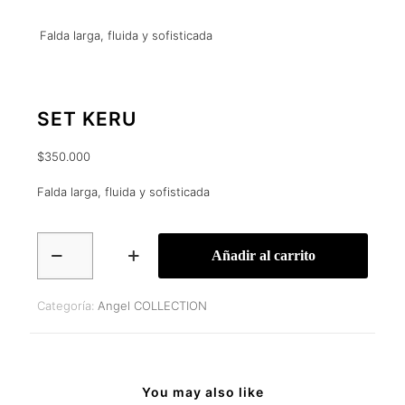
Falda larga, fluida y sofisticada
SET KERU
$
350.000
Falda larga, fluida y sofisticada
SET
Añadir al carrito
KERU
cantidad
Categoría:
Angel COLLECTION
You may also like