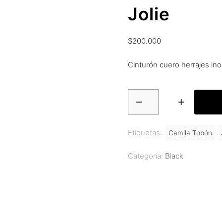
Jolie
$
200.000
Cinturón cuero herrajes ino
Jolie
cantidad
Etiquetas:
Camila Tobón
Categoría:
Black